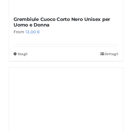
Grembiule Cuoco Corto Nero Unisex per
Uomo e Donna
From
13,00
€
Scegli
Dettagli