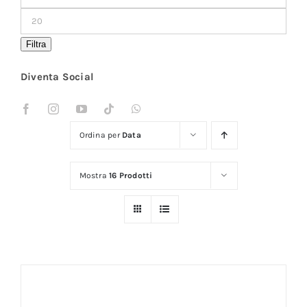
Min
Prezzo
Coprisedie e Tovagliato
Max
Filtra
Diventa Social
Isacco
Ricami Personalizzati
Ordina per
Data
Mostra
16 Prodotti