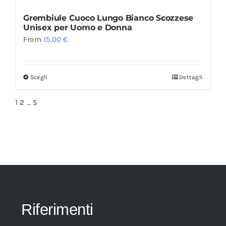
Grembiule Cuoco Lungo Bianco Scozzese
Unisex per Uomo e Donna
From
15,00
€
Scegli
Dettagli
1
2
…
5
Riferimenti