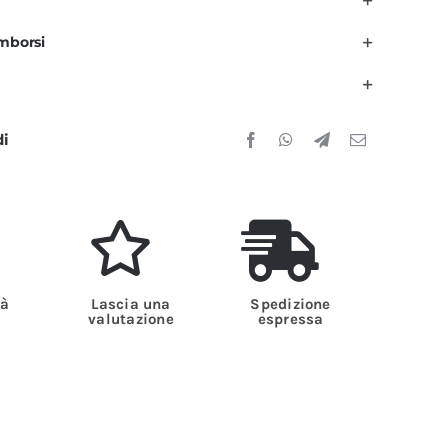
istorazione
imborsi
ero
rancio
Roma
di
uantità
tà
Lascia una
Spedizione
valutazione
espressa