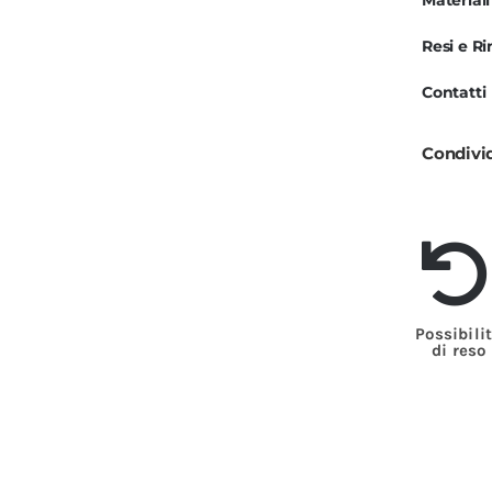
Materiali
R
Resi e R
N
e
Contatti
A
Condivi
q
Possibili
di reso