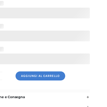
AGGIUNGI AL CARRELLO
rembiule
ar
onna
one e Consegna
er
a