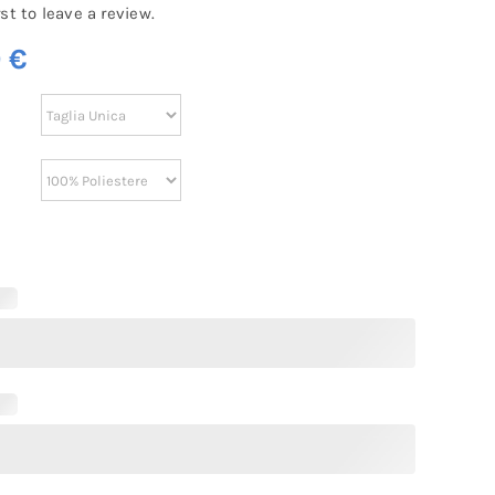
rst to leave a review.
0
€