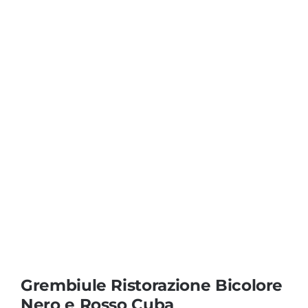
Coprisedie e Tovagliato
Isacco
Ricami Personalizzati
Grembiule Ristorazione Bicolore
Nero e Rosso Cuba