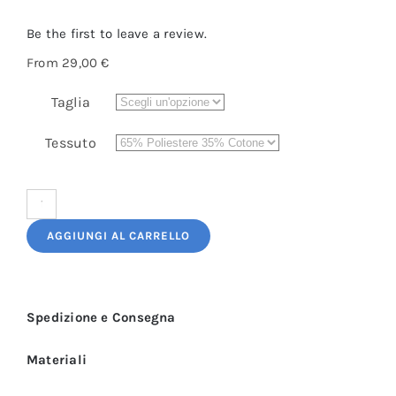
Be the first to leave a review.
From
29,00
€
Taglia
Tessuto
Camice
da
AGGIUNGI AL CARRELLO
Lavoro
Donna
Nero
Spedizione e Consegna
e
Bianco
Materiali
Jay