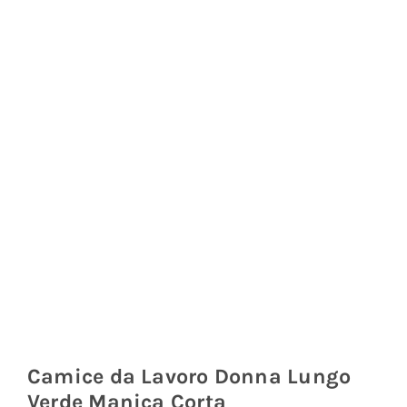
Coprisedie e Tovagliato
Isacco
Ricami Personalizzati
Camice da Lavoro Donna Lungo
Verde Manica Corta