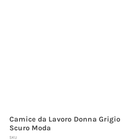
Coprisedie e Tovagliato
Isacco
Ricami Personalizzati
Camice da Lavoro Donna Grigio
Scuro Moda
SKU