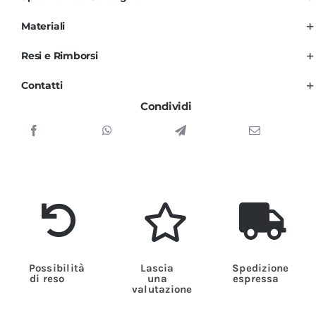
Parrucchiera
ed
Materiali
Estetista
Resi e Rimborsi
Nera
e
Contatti
Fucsia
Condividi
Full
quantità
Possibilità
Lascia
Spedizione
di reso
una
espressa
valutazione