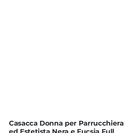
Coprisedie e Tovagliato
Isacco
Ricami Personalizzati
Casacca Donna per Parrucchiera
ed Estetista Nera e Fucsia Full