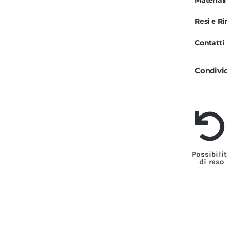
Materiali
I
Resi e R
d
P
Contatti
B
q
Condivi
Possibili
di reso