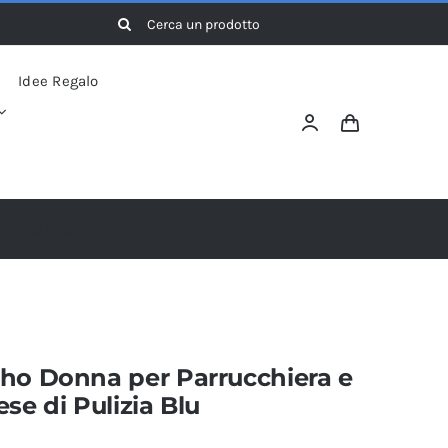
Cerca
per:
Idee Regalo
lizia Blu
ho Donna per Parrucchiera e
se di Pulizia Blu