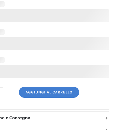
AGGIUNGI AL CARRELLO
oncho
onna
er
one e Consegna
arrucchiera