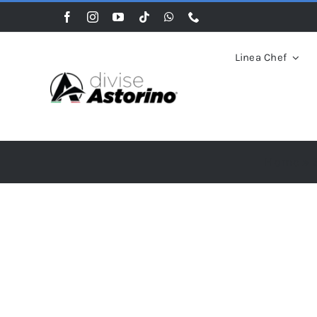
Salta
al
contenuto
Linea Chef
Home
»