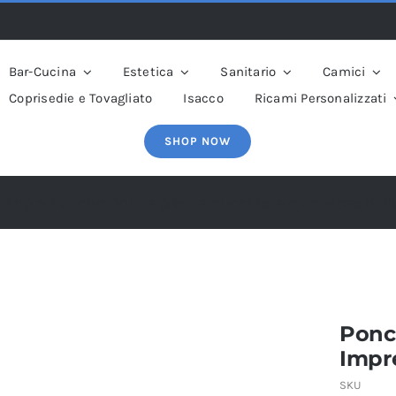
Bar-Cucina
Estetica
Sanitario
Camici
Coprisedie e Tovagliato
Isacco
Ricami Personalizzati
SHOP NOW
Shop
»
Poncho Donna per Parrucchiera e Imprese di Pu
Ponc
Impre
SKU