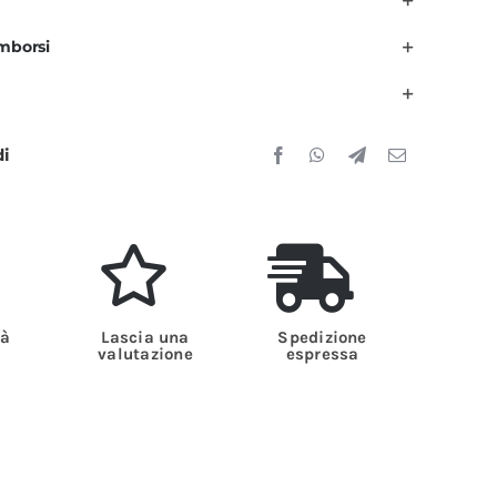
mprese
imborsi
i
ulizia
lu
uantità
di
tà
Lascia una
Spedizione
valutazione
espressa