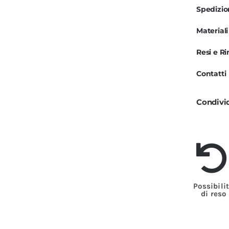
e
Spedizi
E
Materiali
F
C
Resi e R
q
Contatti
Condivi
Possibili
di reso