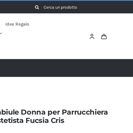
Cerca
per:
Idee Regalo
Fucsia Cris
biule Donna per Parrucchiera
tetista Fucsia Cris