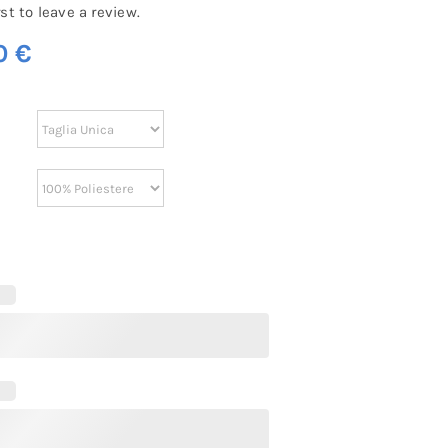
rst to leave a review.
0
€