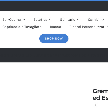
Bar-Cucina
Estetica
Sanitario
Camici
Coprisedie e Tovagliato
Isacco
Ricami Personalizzati
SHOP NOW
hop
»
Grembiule Donna per Parrucchiera ed Estetista 
Grem
ed Es
SKU