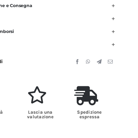
d
one e Consegna
stetista
ucsia
ris
imborsi
uantità
di
tà
Lascia una
Spedizione
valutazione
espressa