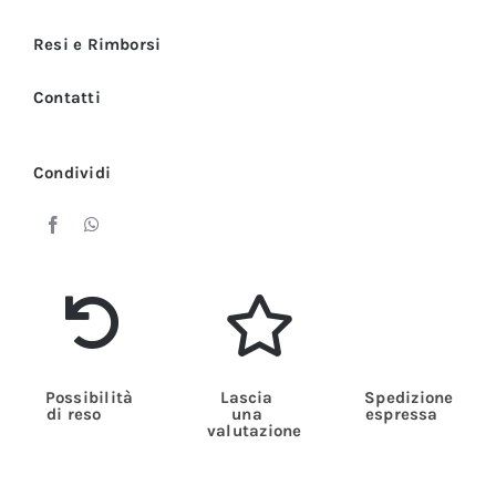
e
Bianco
Resi e Rimborsi
Universal
Contatti
quantità
Condividi
Possibilità
Lascia
Spedizione
di reso
una
espressa
valutazione