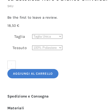
SKU
Be the first to leave a review.
18,50
€
Taglia
Tessuto
Grembiule
Donna
AGGIUNGI AL CARRELLO
per
Parrucchiera
ed
Spedizione e Consegna
Estetista
Nero
Materiali