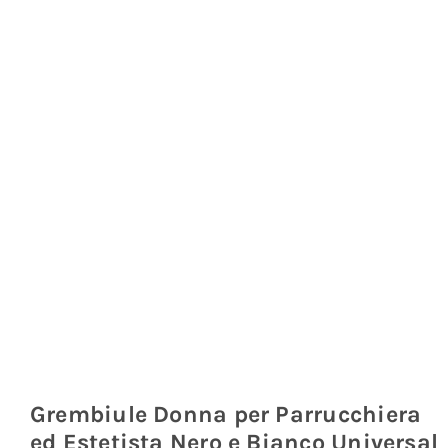
Coprisedie e Tovagliato
Isacco
Ricami Personalizzati
Grembiule Donna per Parrucchiera
ed Estetista Nero e Bianco Universal