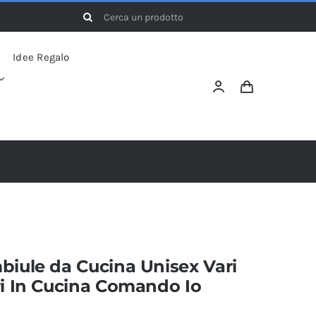
Cerca
per:
Idee Regalo
a Comando Io
biule da Cucina Unisex Vari
ri In Cucina Comando Io