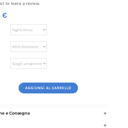
rst to leave a review.
0
€
AGGIUNGI AL CARRELLO
rembiule
a
ucina
one e Consegna
nisex
ari