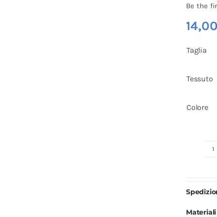
Be the fi
14,0
Taglia
Tessuto
Colore
G
d
C
Spedizi
U
V
Materiali