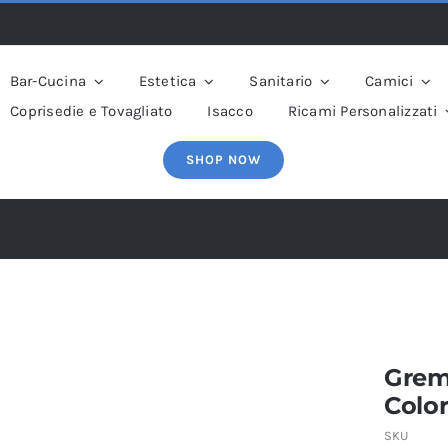
Bar-Cucina
Estetica
Sanitario
Camici
Coprisedie e Tovagliato
Isacco
Ricami Personalizzati
SHOP NOW
op
»
Grembiule da Cucina Unisex Vari Colori In Cucin
Grem
Colo
SKU