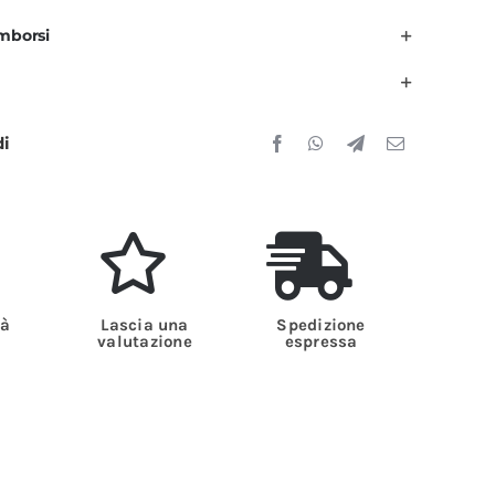
olori
imborsi
n
ucina
Comando
o
di
uantità
tà
Lascia una
Spedizione
valutazione
espressa