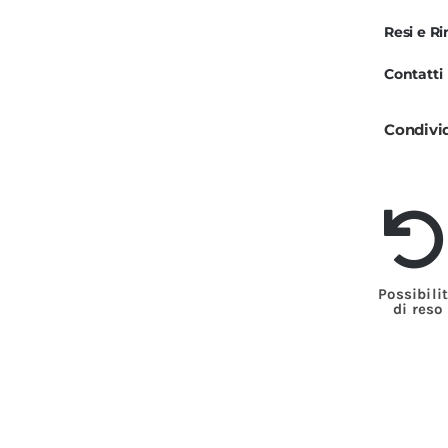
C
Resi e R
I
C
Contatti
I
Condivi
q
Possibili
di reso