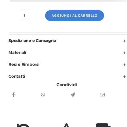
AGGIUNGI AL CARRELLO
Divisa
Cuoco
Donna
Spedizione e Consegna
Bianca
e
Materiali
Nera
Resi e Rimborsi
Manica
Lunga
Contatti
3
Condividi
PZ
quantità