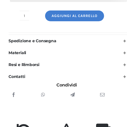
AGGIUNGI AL CARRELLO
Divisa
Cuoco
Donna
Spedizione e Consegna
Bianca
e
Materiali
Rossa
Resi e Rimborsi
Manica
Lunga
Contatti
3
Condividi
PZ
quantità