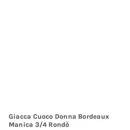
Coprisedie e Tovagliato
Isacco
Ricami Personalizzati
Giacca Cuoco Donna Bordeaux
Manica 3/4 Rondò