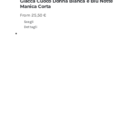
Giacca Cuoco Donna Bianca e Blu Notte
Manica Corta
From
25,50
€
Scegli
Dettagli