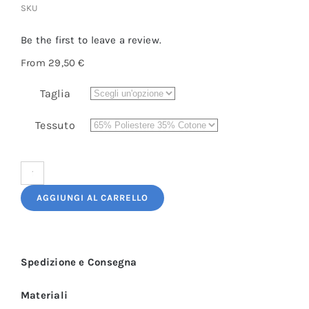
SKU
Be the first to leave a review.
From
29,50
€
Taglia
Tessuto
Giacca
Cuoco
AGGIUNGI AL CARRELLO
Donna
Bordeaux
Manica
Spedizione e Consegna
3/4
Rondò
Materiali
quantità