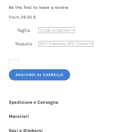
Be the first to leave a review.
From
29,50
€
Taglia
Tessuto
Giacca
Cuoco
AGGIUNGI AL CARRELLO
Donna
Lilla
Manica
Spedizione e Consegna
3/4
Rondò
Materiali
quantità
Resi e Rimborsi