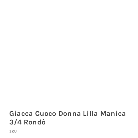
Coprisedie e Tovagliato
Isacco
Ricami Personalizzati
Giacca Cuoco Donna Lilla Manica
3/4 Rondò
SKU