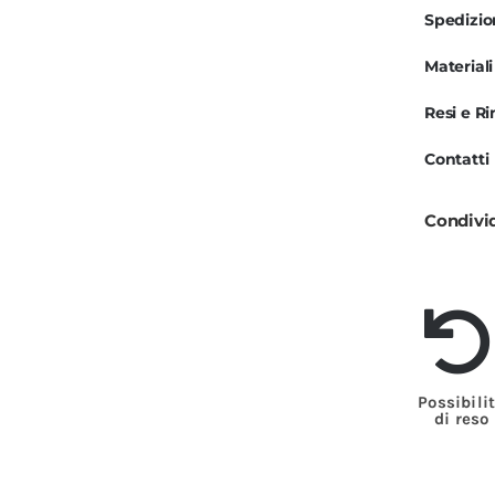
e
Spedizi
N
Materiali
M
L
Resi e R
P
Contatti
q
Condivi
Possibili
di reso