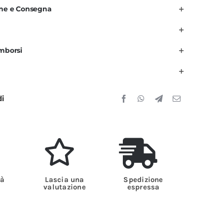
one e Consegna
era
anica
unga
imborsi
ress
uantità
di
tà
Lascia una
Spedizione
valutazione
espressa