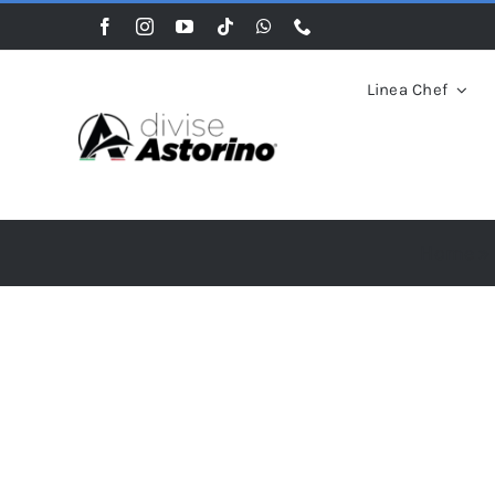
Salta
al
contenuto
Linea Chef
Home
»