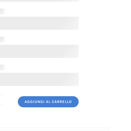
AGGIUNGI AL CARRELLO
iacca
uoco
onna
ossa