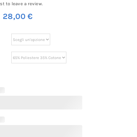
rst to leave a review.
m
28,00
€