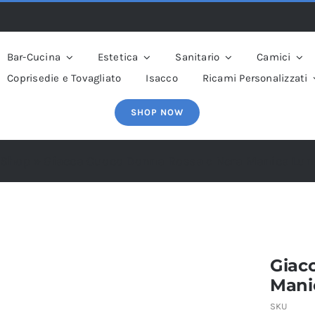
Bar-Cucina
Estetica
Sanitario
Camici
Coprisedie e Tovagliato
Isacco
Ricami Personalizzati
SHOP NOW
Shop
»
Giacca Cuoco Donna Rossa e Nera Manica Lun
Giac
Mani
SKU