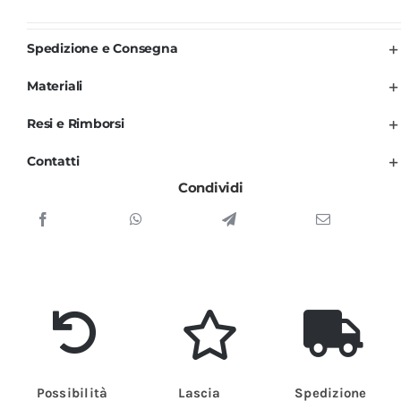
Bianco
e
Spedizione e Consegna
Rosa
Materiali
Unisex
per
Resi e Rimborsi
Uomo
Contatti
e
Condividi
Donna
quantità
Possibilità
Lascia
Spedizione