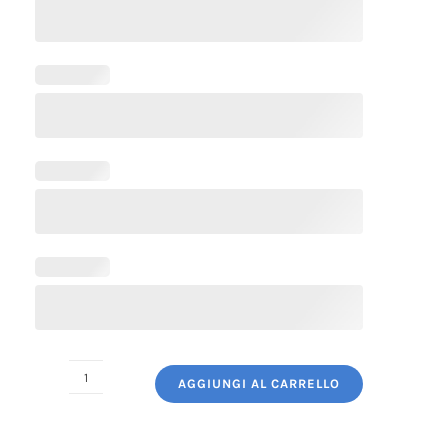
AGGIUNGI AL CARRELLO
Grembiule
Cuoco
Corto