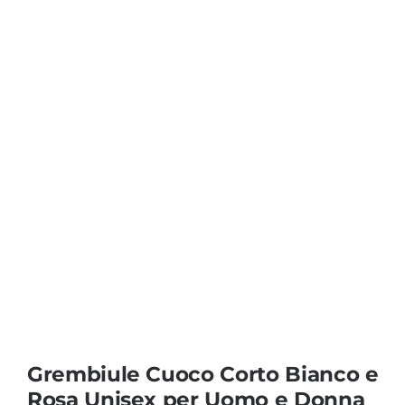
Coprisedie e Tovagliato
Isacco
Ricami Personalizzati
Grembiule Cuoco Corto Bianco e
Rosa Unisex per Uomo e Donna