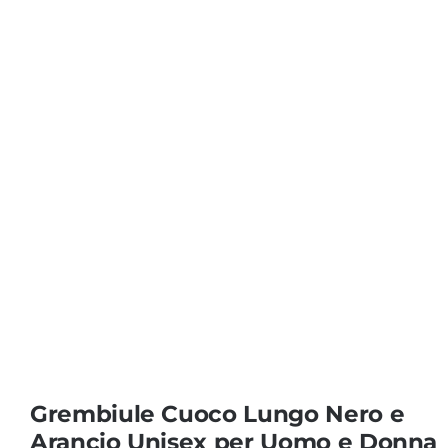
Coprisedie e Tovagliato
Isacco
Ricami Personalizzati
Grembiule Cuoco Lungo Nero e
Arancio Unisex per Uomo e Donna