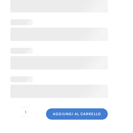
AGGIUNGI AL CARRELLO
Grembiule
Cuoco
Lungo