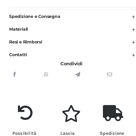
Nero
e
Spedizione e Consegna
Arancio
Materiali
Unisex
per
Resi e Rimborsi
Uomo
Contatti
e
Condividi
Donna
quantità
Possibilità
Lascia
Spedizione