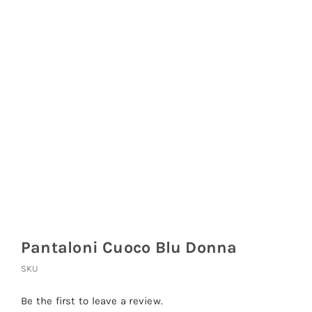
Coprisedie e Tovagliato
Isacco
Ricami Personalizzati
Pantaloni Cuoco Blu Donna
SKU
Be the first to leave a review.