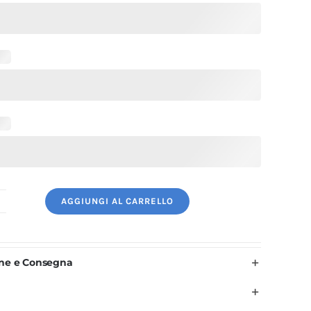
AGGIUNGI AL CARRELLO
antaloni
uoco
ucsia
one e Consegna
onna
uantità