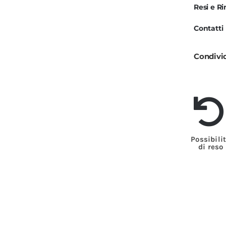
Resi e R
Contatti
Condivi
Possibili
di reso