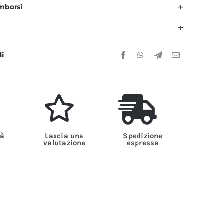
imborsi
di
tà
Lascia una
Spedizione
valutazione
espressa