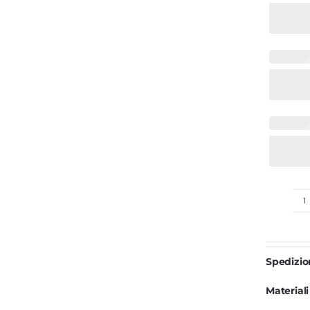
P
C
F
Spedizi
D
q
Materiali