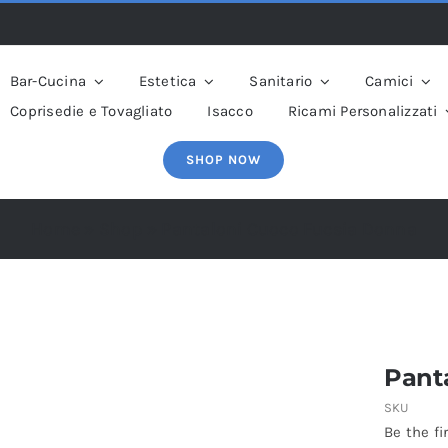
Bar-Cucina
Estetica
Sanitario
Camici
Coprisedie e Tovagliato
Isacco
Ricami Personalizzati
SHOP NOW
Home
»
Shop
»
Pantaloni Cuoco Fucsia Donna
Pant
SKU
Be the fi