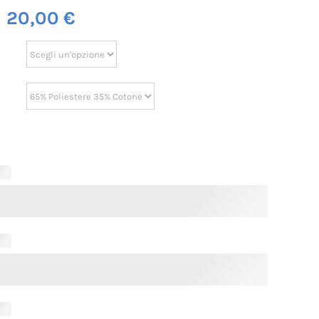
m
20,00
€