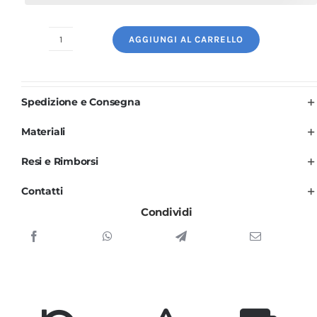
AGGIUNGI AL CARRELLO
Divisa
Cuoco
Uomo
Spedizione e Consegna
Bianca
Manica
Materiali
Lunga
Resi e Rimborsi
3
PZ
Contatti
Executive
Condividi
quantità