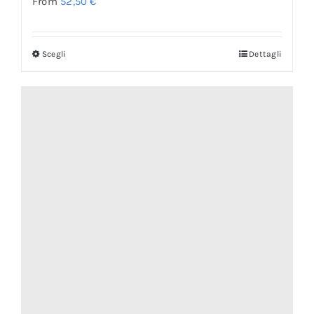
From
52,50
€
Scegli
Dettagli