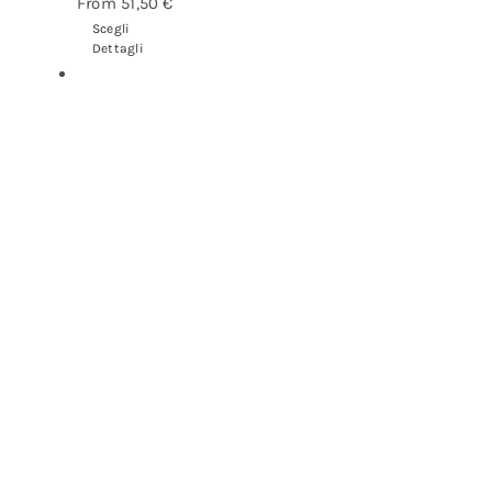
From
51,50
€
Scegli
Dettagli