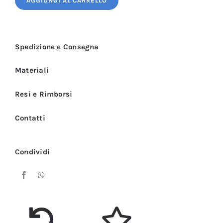
AGGIUNGI AL CARRELLO
Uomo
Bianca
Sale
Spedizione e Consegna
e
Pepe
Materiali
Manica
Lunga
Resi e Rimborsi
3
Contatti
PZ
quantità
Condividi