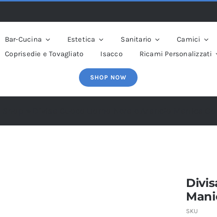
Bar-Cucina
Estetica
Sanitario
Camici
Coprisedie e Tovagliato
Isacco
Ricami Personalizzati
SHOP NOW
»
Shop
»
Divisa Cuoco Uomo Nera e Arancio Manica Co
Divi
Mani
SKU