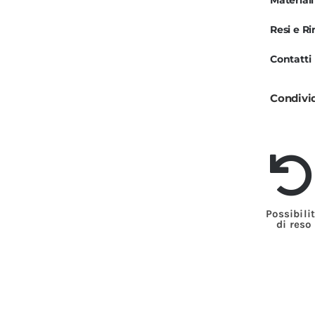
Materiali
A
Resi e R
M
C
Contatti
3
P
Condivi
q
Possibili
di reso