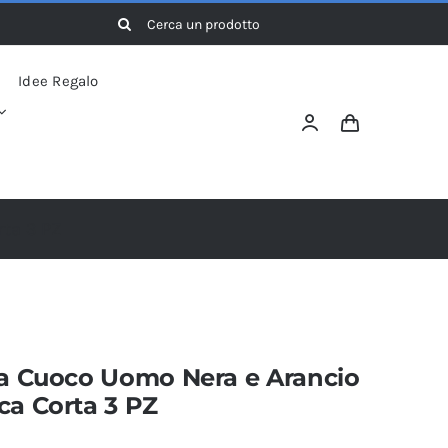
Cerca
per:
Idee Regalo
rta 3 PZ
sa Cuoco Uomo Nera e Arancio
ca Corta 3 PZ