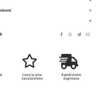
rancio
imborsi
anica
orta
Z
di
uantità
tà
Lascia una
Spedizione
valutazione
espressa