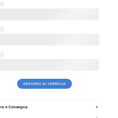
AGGIUNGI AL CARRELLO
ivisa
uoco
Uomo
one e Consegna
era