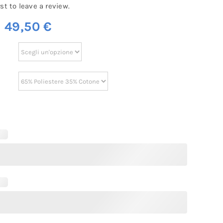
rst to leave a review.
m
49,50
€