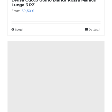
Divisa Cuoco Uomo Bianca Rossa Manica
Lunga 3 PZ
From
52,50
€
Scegli
Dettagli