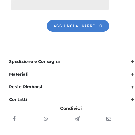
AGGIUNGI AL CARRELLO
Divisa
Cuoco
Uomo
Nera
profili
Spedizione e Consegna
Italia
Materiali
Manica
Lunga
Resi e Rimborsi
3
Contatti
PZ
Condividi
quantità