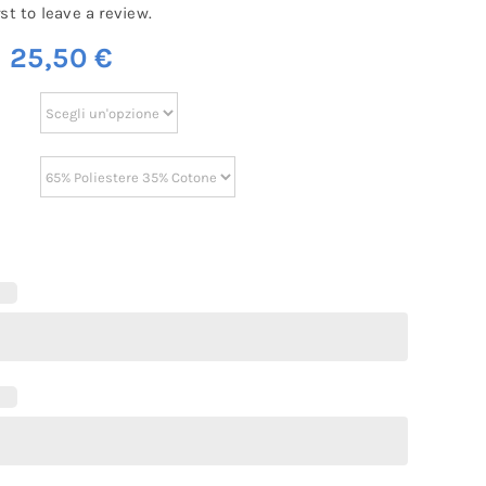
rst to leave a review.
m
25,50
€