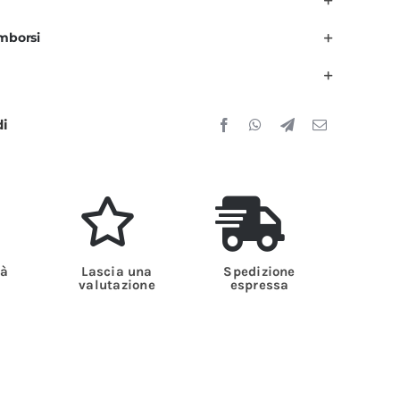
eri
imborsi
anica
orta
uantità
di
tà
Lascia una
Spedizione
valutazione
espressa