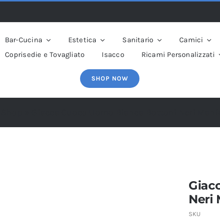
Bar-Cucina
Estetica
Sanitario
Camici
Coprisedie e Tovagliato
Isacco
Ricami Personalizzati
SHOP NOW
»
Shop
»
Giacca Cuoco Uomo Bianca Bottoni Neri Mani
Giac
Neri
SKU