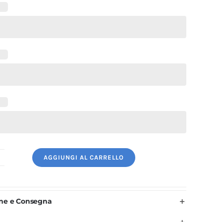
AGGIUNGI AL CARRELLO
iacca
uoco
Uomo
one e Consegna
ianca
ottoni