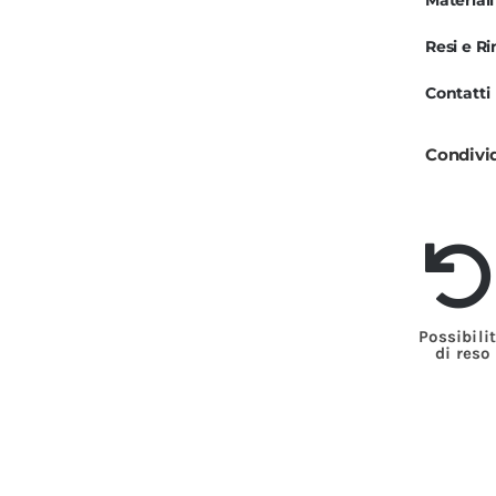
Materiali
N
Resi e R
M
C
Contatti
q
Condivi
Possibili
di reso