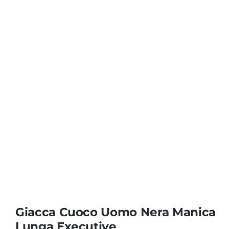
Coprisedie e Tovagliato
Isacco
Ricami Personalizzati
Giacca Cuoco Uomo Nera Manica
Lunga Executive