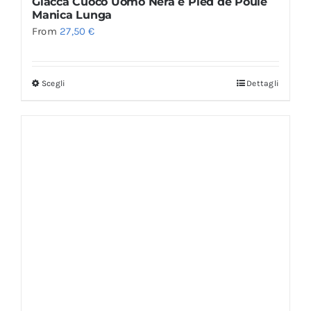
Giacca Cuoco Uomo Nera e Pied de Poule
Manica Lunga
From
27,50
€
Scegli
Dettagli