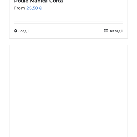
Poule Manica Corta
From
25,50
€
Scegli
Dettagli