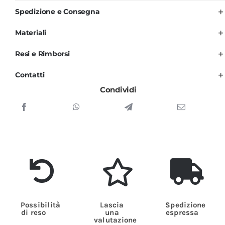
Uomo
Spedizione e Consegna
Nera
e
Materiali
Principe
Resi e Rimborsi
di
Galles
Contatti
Manica
Condividi
Lunga
Jessy
quantità
Possibilità
Lascia
Spedizione
di reso
una
espressa
valutazione