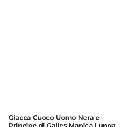
Coprisedie e Tovagliato
Isacco
Ricami Personalizzati
Giacca Cuoco Uomo Nera e
Principe di Galles Manica Lunga