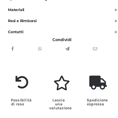
profili
Italia
Materiali
Unisex
Resi e Rimborsi
per
Uomo
Contatti
e
Condividi
Donna
quantità
Possibilità
Lascia
Spedizione
di reso
una
espressa
valutazione