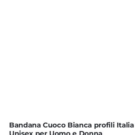
Coprisedie e Tovagliato
Isacco
Ricami Personalizzati
Bandana Cuoco Bianca profili Italia
Unisex per Uomo e Donna