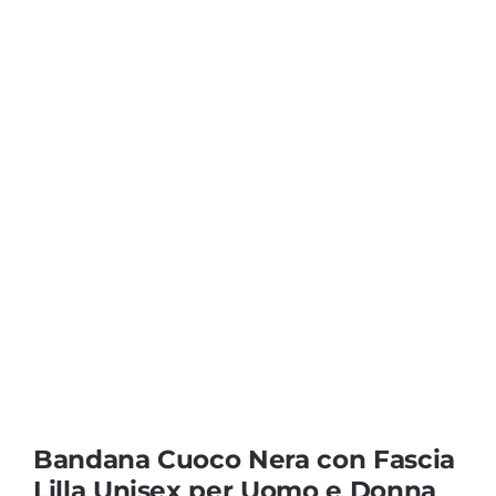
Coprisedie e Tovagliato
Isacco
Ricami Personalizzati
Bandana Cuoco Nera con Fascia
Lilla Unisex per Uomo e Donna