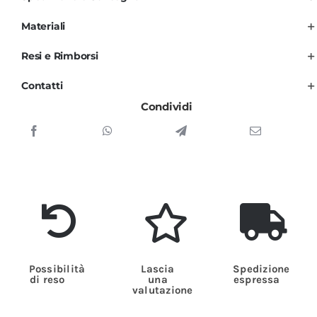
con
Fascia
Materiali
Lilla
Resi e Rimborsi
Unisex
per
Contatti
Uomo
Condividi
e
Donna
quantità
Possibilità
Lascia
Spedizione
di reso
una
espressa
valutazione