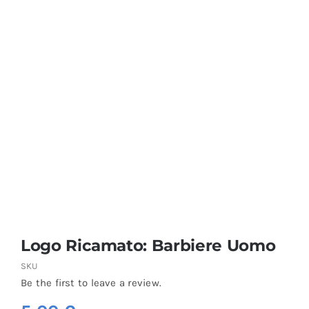
Coprisedie e Tovagliato
Isacco
Ricami Personalizzati
Logo Ricamato: Barbiere Uomo
SKU
Be the first to leave a review.