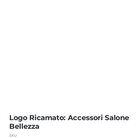
Coprisedie e Tovagliato
Isacco
Ricami Personalizzati
Logo Ricamato: Accessori Salone
Bellezza
SKU