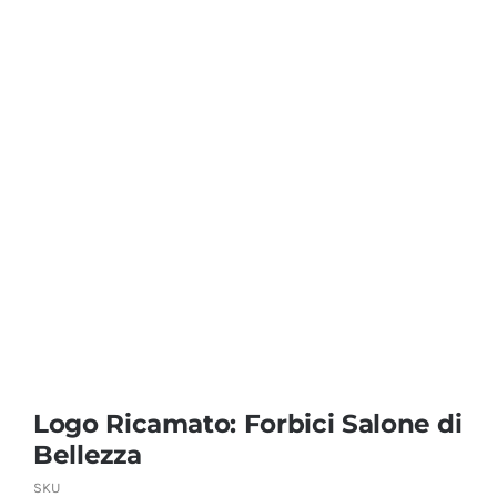
Coprisedie e Tovagliato
Isacco
Ricami Personalizzati
Logo Ricamato: Forbici Salone di
Bellezza
SKU