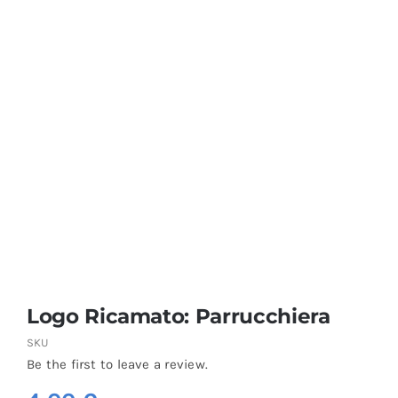
Coprisedie e Tovagliato
Isacco
Ricami Personalizzati
Logo Ricamato: Parrucchiera
SKU
Be the first to leave a review.