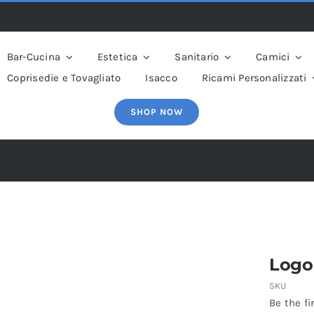
Bar-Cucina
Estetica
Sanitario
Camici
Coprisedie e Tovagliato
Isacco
Ricami Personalizzati
SHOP NOW
Home
»
Shop
»
Logo Ricamato: Salone
Logo
SKU
Be the fi