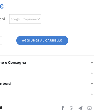
€
oni
AGGIUNGI AL CARRELLO
ogo
icamato:
alone
one e Consegna
uantità
imborsi
di