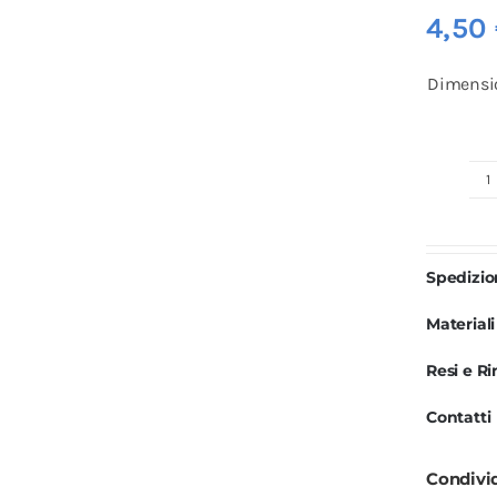
4,50
Dimensi
L
R
S
Spedizi
q
Materiali
Resi e R
Contatti
Condivi