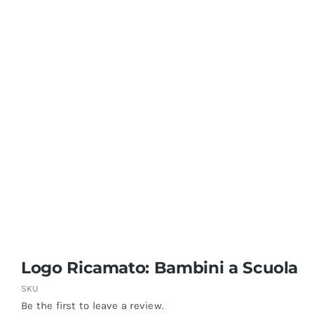
Coprisedie e Tovagliato
Isacco
Ricami Personalizzati
Logo Ricamato: Bambini a Scuola
SKU
Be the first to leave a review.