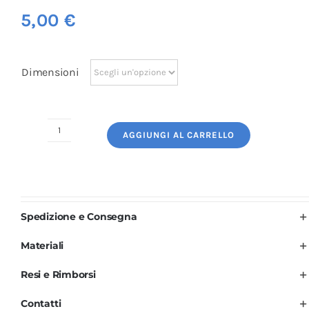
5,00
€
Dimensioni
AGGIUNGI AL CARRELLO
Logo
Ricamato:
Bambini
a
Scuola
Spedizione e Consegna
quantità
Materiali
Resi e Rimborsi
Contatti