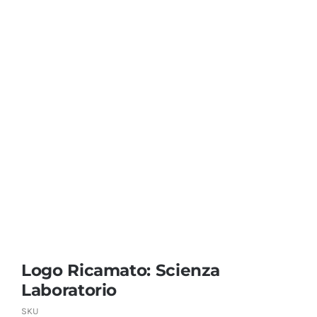
Coprisedie e Tovagliato
Isacco
Ricami Personalizzati
Logo Ricamato: Scienza
Laboratorio
SKU