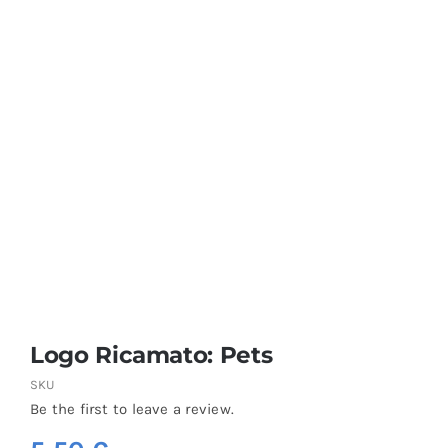
Coprisedie e Tovagliato
Isacco
Ricami Personalizzati
Logo Ricamato: Pets
SKU
Be the first to leave a review.