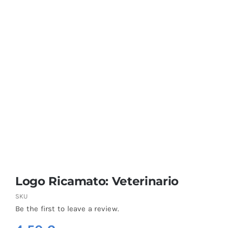
Coprisedie e Tovagliato
Isacco
Ricami Personalizzati
Logo Ricamato: Veterinario
SKU
Be the first to leave a review.