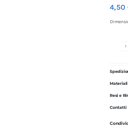
4,50
Dimensi
L
R
B
Spedizi
q
Materiali
Resi e R
Contatti
Condivi