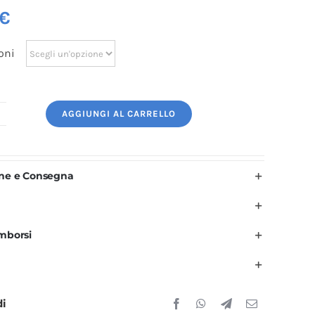
€
oni
AGGIUNGI AL CARRELLO
ogo
icamato:
eer
one e Consegna
uantità
imborsi
di