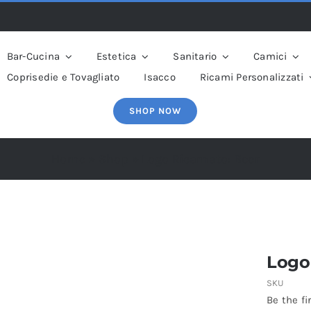
Bar-Cucina
Estetica
Sanitario
Camici
Coprisedie e Tovagliato
Isacco
Ricami Personalizzati
SHOP NOW
Home
»
Shop
»
Logo Ricamato: Beer
Logo
SKU
Be the fi