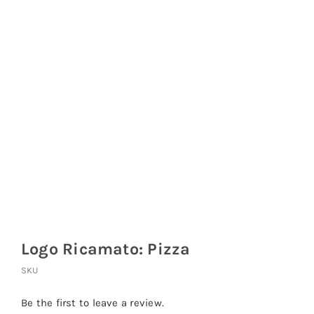
Coprisedie e Tovagliato
Isacco
Ricami Personalizzati
Logo Ricamato: Pizza
SKU
Be the first to leave a review.