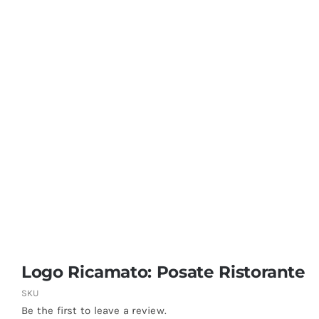
Coprisedie e Tovagliato
Isacco
Ricami Personalizzati
Logo Ricamato: Posate Ristorante
SKU
Be the first to leave a review.