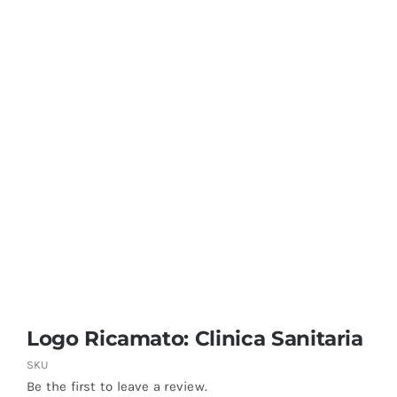
Coprisedie e Tovagliato
Isacco
Ricami Personalizzati
Logo Ricamato: Clinica Sanitaria
SKU
Be the first to leave a review.