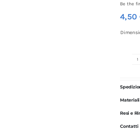
Be the fi
4,50
Dimensi
L
R
D
Spedizi
S
q
Materiali
Resi e R
Contatti