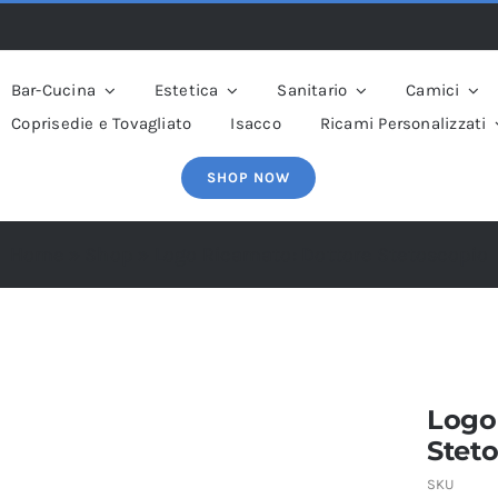
Bar-Cucina
Estetica
Sanitario
Camici
Coprisedie e Tovagliato
Isacco
Ricami Personalizzati
SHOP NOW
Home
»
Shop
»
Logo Ricamato: Dottore Stetoscopio
Logo
Stet
SKU