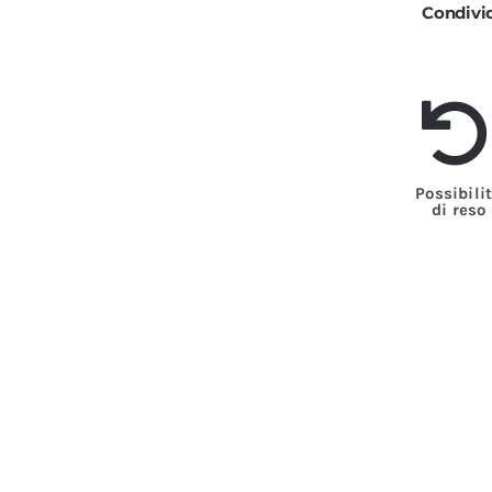
Condivi
Possibili
di reso