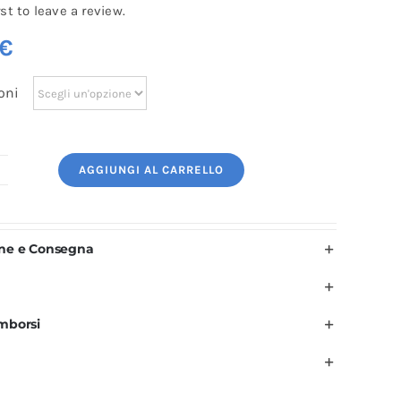
rst to leave a review.
€
oni
AGGIUNGI AL CARRELLO
ogo
icamato:
ottore
one e Consegna
tetoscopio
uantità
imborsi