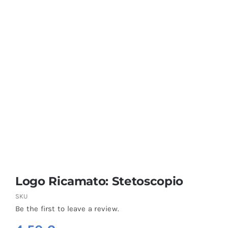
Coprisedie e Tovagliato
Isacco
Ricami Personalizzati
Logo Ricamato: Stetoscopio
SKU
Be the first to leave a review.