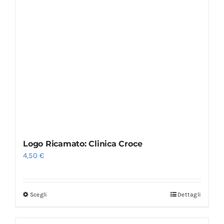
Logo Ricamato: Clinica Croce
4,50
€
Scegli
Dettagli