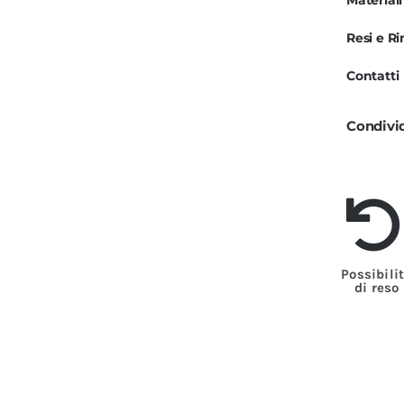
Materiali
e
Resi e R
D
B
Contatti
q
Condivi
Possibili
di reso