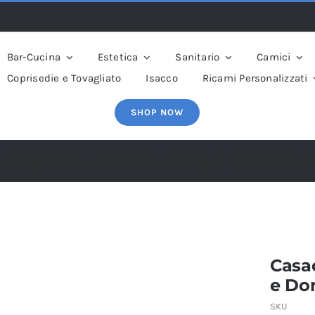
Bar-Cucina
Estetica
Sanitario
Camici
Coprisedie e Tovagliato
Isacco
Ricami Personalizzati
SHOP NOW
»
Shop
»
Casacca Dentista Unisex per Uomo e Donna 
Casa
e Do
SKU