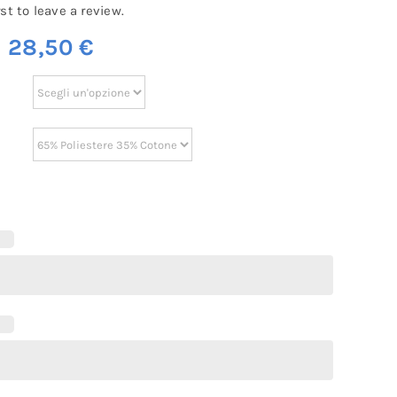
rst to leave a review.
m
28,50
€