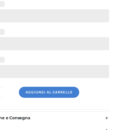
AGGIUNGI AL CARRELLO
asacca
entista
nisex
one e Consegna
er
Uomo