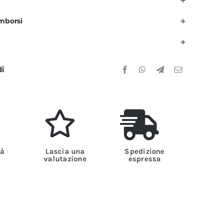
imborsi
onna
ianca
uantità
di
tà
Lascia una
Spedizione
valutazione
espressa