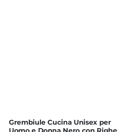
Coprisedie e Tovagliato
Isacco
Ricami Personalizzati
Grembiule Cucina Unisex per
Uomo e Donna Nero con Righe