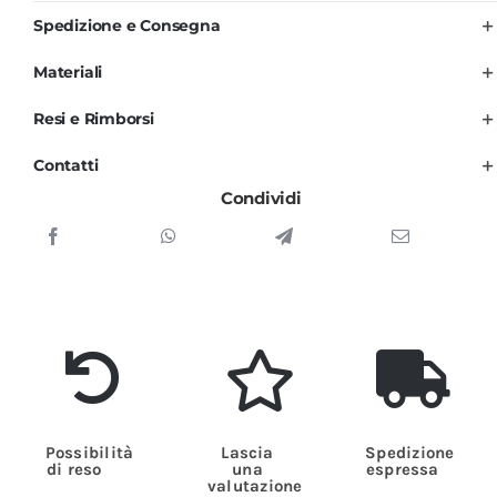
Unisex
Spedizione e Consegna
per
Uomo
Materiali
e
Resi e Rimborsi
Donna
Nero
Contatti
con
Condividi
Righe
Maxy
quantità
Possibilità
Lascia
Spedizione
di reso
una
espressa
valutazione