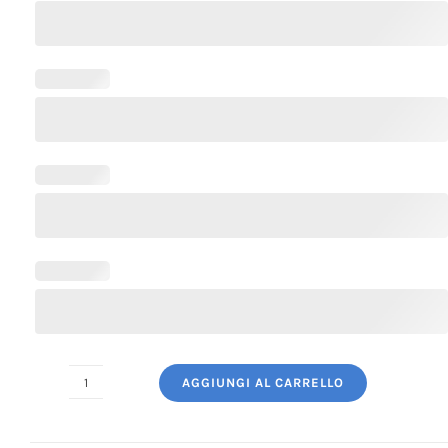
AGGIUNGI AL CARRELLO
Grembiule
Cucina