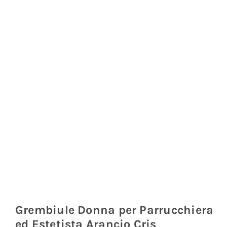
Coprisedie e Tovagliato
Isacco
Ricami Personalizzati
Grembiule Donna per Parrucchiera
ed Estetista Arancio Cris