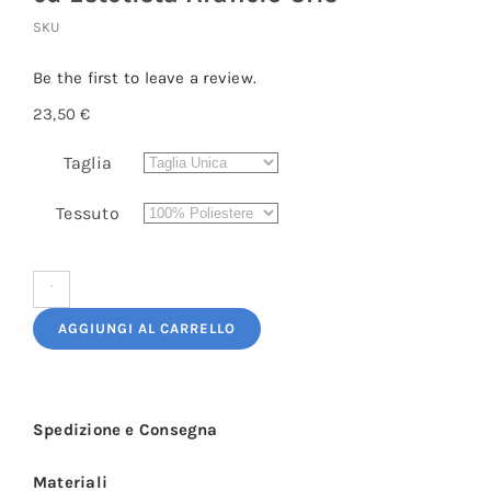
SKU
Be the first to leave a review.
23,50
€
Taglia
Tessuto
Grembiule
Donna
AGGIUNGI AL CARRELLO
per
Parrucchiera
ed
Spedizione e Consegna
Estetista
Arancio
Materiali