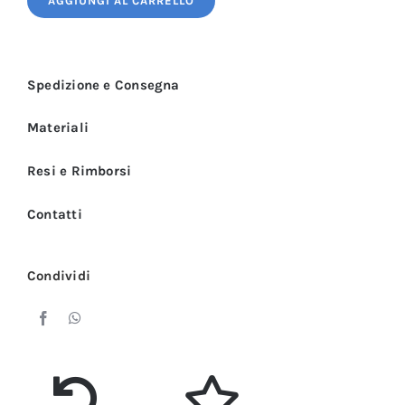
AGGIUNGI AL CARRELLO
Donna
Bianca
e
Spedizione e Consegna
Fucsia
Manica
Materiali
Corta
3
Resi e Rimborsi
PZ
Contatti
quantità
Condividi