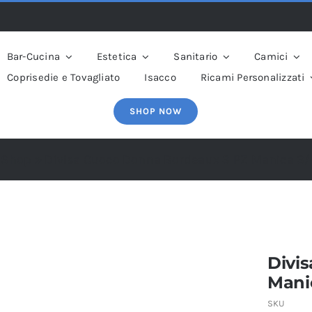
Bar-Cucina
Estetica
Sanitario
Camici
Coprisedie e Tovagliato
Isacco
Ricami Personalizzati
SHOP NOW
»
Shop
»
Divisa Cuoco Donna Bordeaux 3 PZ Manica 3
Divi
Mani
SKU