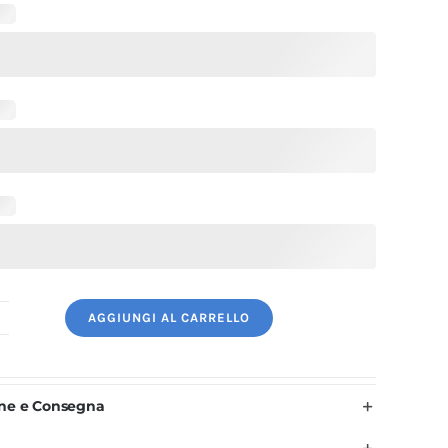
AGGIUNGI AL CARRELLO
ivisa
uoco
onna
one e Consegna
ordeaux