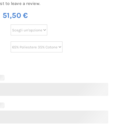
rst to leave a review.
m
51,50
€