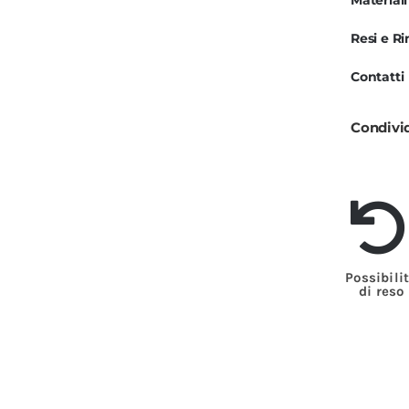
Materiali
P
Resi e R
M
3
Contatti
R
q
Condivi
Possibili
di reso