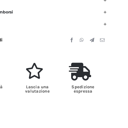
Z
imborsi
anica
/4
ondò
uantità
di
tà
Lascia una
Spedizione
valutazione
espressa