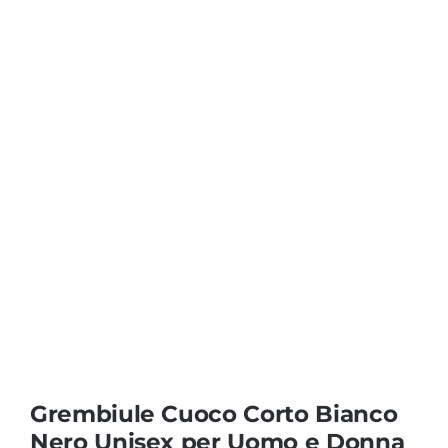
Coprisedie e Tovagliato
Isacco
Ricami Personalizzati
Grembiule Cuoco Corto Bianco
Nero Unisex per Uomo e Donna